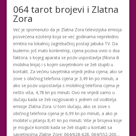
064 tarot brojevi i Zlatna
Zora
Već je spomenuto da je Zlatna Zora televizijska emisija
posvećena ezoteriji koja se već godinama neprekidno
emitira na lokalnoj zagrebačkoj postaji Jabuka TV. Da
budemo još malo konkretniji, cijena poziva ovisi o dva
faktora; s kojeg aparata se poziv uspostavlja (fiksna ili
mobilna linija) i s kojim savjetnikom se želi stupiti u
kontakt. Za većinu savjetnika vrijedi jedna cijena; ako se
zove s običnog telefona cijena je 3,49 kn po minuti, a
ako se poziv uspostavlja s mobilnog telefona cijena je
nešto viša, 4,78 kn po minuti. Ovo ne vrijedi samo u
slučaju kada se želi razgovarati s jednim od voditelja
emisije Zlatna Zora. U tom slučaju, ako se zove s
običnog telefona cijena je 6,99 kn po minuti, a ako je
mobitel u pitanju 8,41 kn po minuti. Više je brojeva koje
je moguće koristiti kada se želi stupiti u kontakt sa
savjetnicima Zlatne Zore; 064/628-628, 064/552-200…