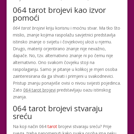
064 tarot brojevi kao izvor
pomoći
064 tarot brojevi
kriju korisnu i moćnu stvar. Ma tko što
mislio, znanje kojima raspolažu savjetnici predstavlja
istinsko znanje o svijetu i čovjekovoj ulozi u njemu.
Drugo, materiji orjentirano znanje nije nevažno,
dapače. No, tzv. alternativno znanje ni po čemu nije
alternativno. Ono svakom čovjeku stoji na
raspolaganju. Samo je pitanje u kolikoj je mjeri osoba
zainteresirana da ga shvati i primjeni u svakodnevici.
Pristup znanju ponajviše ovisi o nivou svijesti pojedinca.
Zato
064 tarot brojevi
predstavljaju oazu istinskog
znanja.
064 tarot brojevi stvaraju
sreću
Na koji način 064
tarot
brojevi stvaraju sreću? Prije
svega, treba napomenuti kako svaka osoba ima neku