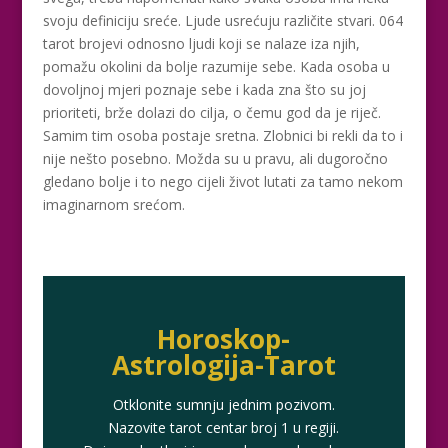
svoju definiciju sreće. Ljude usrećuju različite stvari. 064
tarot brojevi odnosno ljudi koji se nalaze iza njih,
pomažu okolini da bolje razumije sebe. Kada osoba u
dovoljnoj mjeri poznaje sebe i kada zna što su joj
prioriteti, brže dolazi do cilja, o čemu god da je riječ.
Samim tim osoba postaje sretna. Zlobnici bi rekli da to i
nije nešto posebno. Možda su u pravu, ali dugoročno
gledano bolje i to nego cijeli život lutati za tamo nekom
imaginarnom srećom.
LUCIJA
Horoskop-
/ Kod #136
Astrologija-Tarot
Tarot savjetnik je zauzet
TEHNIKE:
sudbinske karte, anđeoske poruke
Otklonite sumnju jednim pozivom.
Nazovite tarot centar broj 1 u regiji.
Broj tel: 064/600-600