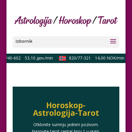
90/40-602
53,10 ден./min
820/77-321
14,00 NOK/min
Horoskop-
Astrologija-Tarot
Otklonite sumnju jednim pozivom.
Nazovite tarot centar broj 1 u regiji.