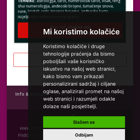
shui numerologija, anđeoski brojevi, tumačenje snova,
rune, kristali, reiki, terapija bojama, anđeoske karte,
iscjeljivanje anđeoskim energijama
Broj tel: 064/600-600
Mi koristimo kolačiće
tel:0,93€ - mob:1,12€ min
Koristimo kolačiće i druge
tehnologije praćenja da bismo
Pregled svih astro savjetnika
VESNA
/ Kod 05
poboljšali vaše korisničko
iskustvo na našoj web stranici,
Tarot savjetnik je slobodan
kako bismo vam prikazali
TEHNIKE:
numerologija, anđeoski i ljubavni tarot, visak, yi
personalizirani sadržaj i ciljane
ching, knjiga promjena mudrosti, rune, izrada runskih
oglase, analizirali promet na našoj
amajlija
Info & kontakt
O nama
Polica privatnosti
web stranici i razumjeli odakle
Uvjeti korištenja
Broj tel: 064/600-600
dolaze naši posjetitelji.
tel:0,93€ - mob:1,12€ min
Slažem se
www.horoskop-astrologija-tarot.com | Sva Prava
Odbijam
Pridržana | Maratela mreže d.o.o., 072/700700 +18