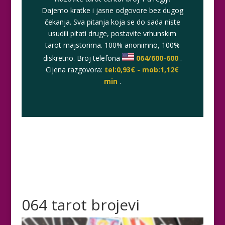
Dajemo kratke i jasne odgovore bez dugog
čekanja. Sva pitanja koja se do sada niste
usudili pitati druge, postavite vrhunskim
tarot majstorima. 100% anonimno, 100%
diskretno. Broj telefona
064/600-600
.
Cijena razgovora:
tel:0,93€ - mob:1,12€
min
.
064 tarot brojevi