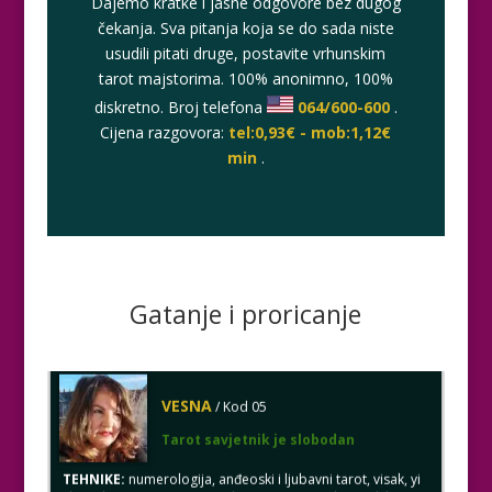
tel:0,93€ - mob:1,12€ min
Dajemo kratke i jasne odgovore bez dugog
čekanja. Sva pitanja koja se do sada niste
usudili pitati druge, postavite vrhunskim
tarot majstorima. 100% anonimno, 100%
ELA
diskretno. Broj telefona
064/600-600
.
/ Kod 151
Cijena razgovora:
tel:0,93€ - mob:1,12€
Tarot savjetnik je zauzet
min
.
TEHNIKE:
astrologija, tarot, numerološki tarot, visak, feng
shui numerologija, anđeoski brojevi, tumačenje snova,
rune, kristali, reiki, terapija bojama, anđeoske karte,
iscjeljivanje anđeoskim energijama
Broj tel: 064/600-600
tel:0,93€ - mob:1,12€ min
Gatanje i proricanje
VESNA
/ Kod 05
Tarot savjetnik je slobodan
TEHNIKE:
numerologija, anđeoski i ljubavni tarot, visak, yi
ching, knjiga promjena mudrosti, rune, izrada runskih