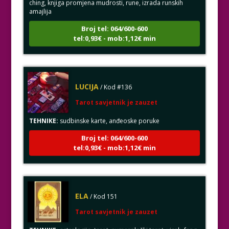
amajlija
Broj tel: 064/600-600
tel:0,93€ - mob:1,12€ min
LUCIJA
/ Kod #136
Tarot savjetnik je zauzet
TEHNIKE:
sudbinske karte, anđeoske poruke
Broj tel: 064/600-600
tel:0,93€ - mob:1,12€ min
ELA
/ Kod 151
Tarot savjetnik je zauzet
TEHNIKE:
astrologija, tarot, numerološki tarot, visak, feng