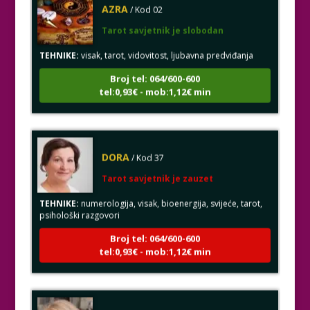
Tarot savjetnik je slobodan
TEHNIKE:
visak, tarot, vidovitost, ljubavna predviđanja
Broj tel: 064/600-600
tel:0,93€ - mob:1,12€ min
DORA
/ Kod 37
Tarot savjetnik je zauzet
TEHNIKE:
numerologija, visak, bioenergija, svijeće, tarot,
psihološki razgovori
Broj tel: 064/600-600
tel:0,93€ - mob:1,12€ min
ALBA
/ Kod 24