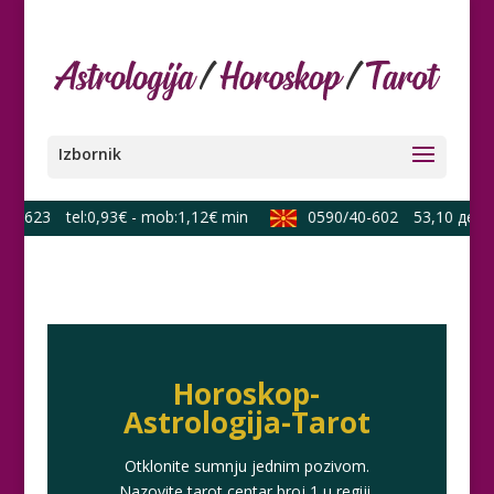
3-623
tel:0,93€ - mob:1,12€ min
0590/40-602
53,10 ден./m
Horoskop-
Astrologija-Tarot
Otklonite sumnju jednim pozivom.
Nazovite tarot centar broj 1 u regiji.