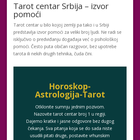
Tarot centar Srbija – izvor
pomoći
Tarot centar u bilo kojoj zemlji pa tako i u Srbiji
predstavlja izvor pomoći za veliki broj ljudi. Ne radi se
isključivo o predviđanju događaja već o psihološkoj
pomoći. Često puta običan razgovor, bez upotrebe
tarota ili nekih drugih tehnika, čuda čini.
Horoskop-
Astrologija-Tarot
Otklonite sumnju jednim pozivom.
Nazovite tarot centar broj 1 u regiji.
Dajemo kratke i jasne odgovore bez dugog
čekanja. Sva pitanja koja se do sada niste
usudili pitati druge, postavite vrhunskim