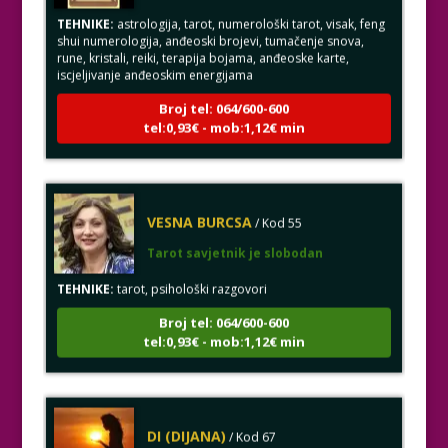
TEHNIKE:
astrologija, tarot, numerološki tarot, visak, feng
shui numerologija, anđeoski brojevi, tumačenje snova,
rune, kristali, reiki, terapija bojama, anđeoske karte,
iscjeljivanje anđeoskim energijama
Broj tel: 064/600-600
tel:0,93€ - mob:1,12€ min
VESNA BURCSA
/ Kod 55
Tarot savjetnik je slobodan
TEHNIKE:
tarot, psihološki razgovori
Broj tel: 064/600-600
tel:0,93€ - mob:1,12€ min
DI (DIJANA)
/ Kod 67