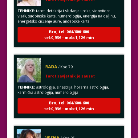
TEHNIKE:
tarot, detekcija i skidanje uroka, vidovitost,
visak, sudbinske karte, numerologija, energija na daljinu,
energetsko čišćenje aure, anđeoske karte
Broj tel: 064/600-600
tel:0,93€ - mob:1,12€ min
RADA
/ Kod 79
Tarot savjetnik je zauzet
TEHNIKE:
astrologija, sinastrija, horarna astrologija,
karmička astrologija, numerologija
Broj tel: 064/600-600
tel:0,93€ - mob:1,12€ min
VESNA
/ Kod 05