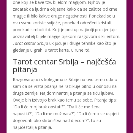
one koji se bave tzv. bijelom magijom. Njihov je
zadatak da ljudima objasne kako da se zaštite od crne
magije ili bilo kakve druge negativnosti. Ponekad se u
ovu svrhu koriste svijeće, ponekad određeni kristali,
ponekad simboli itd. Koji je pristup najbolji procjenjuje
poznavatelj bijele magije tijekom razgovora s klijentom.
Tarot centar Srbija
uključuje i druge tehnike kao što je
gledanje u grah, u tarot karte, u rune itd.
Tarot centar Srbija – najčešća
pitanja
Razgovarajući s kolegama iz Srbije na ovu temu otkrio
sam da se vrsta pitanja ne razlikuje bitno u odnosu na
druge zemlje. Najdominantnija pitanja se tiču ljubavi.
Ovdje bih izdvojio brak kao temu za sebe. Pitanja tipa:
“Da li će moj brak opstati?”, “Da li će me žena
napustiti?”, “Da li me muž vara?”, “Da li ćemo se uspjeti
dogovoriti oko skrbništva nad djecom?”, to su
najučestalija pitanja.