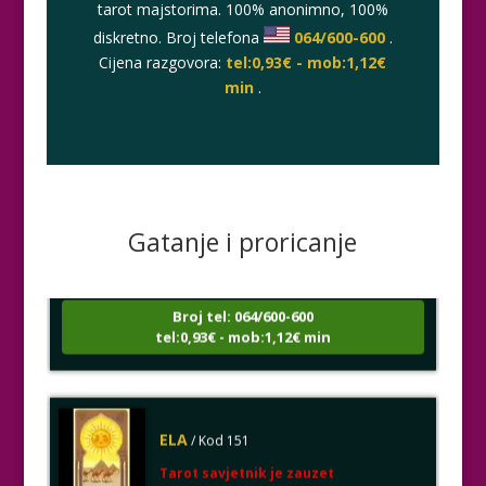
tarot majstorima. 100% anonimno, 100%
diskretno. Broj telefona
064/600-600
.
Cijena razgovora:
tel:0,93€ - mob:1,12€
min
.
VIKTORIJA
/ Kod 369
Tarot savjetnik je slobodan
Gatanje i proricanje
TEHNIKE:
astrologija, numerologija, tarot, radiestezija
Broj tel: 064/600-600
tel:0,93€ - mob:1,12€ min
ELA
/ Kod 151
Tarot savjetnik je zauzet