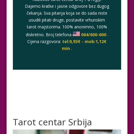
Dajemo kratke i jasne odgovore bez dugog
čekanja. Sva pitanja koja se do sada niste
usudili pitati druge, postavite vrhunskim
tarot majstorima. 100% anonimno, 100%
diskretno. Broj telefona
064/600-600
.
Cijena razgovora:
tel:0,93€ - mob:1,12€
min
.
Tarot centar Srbija