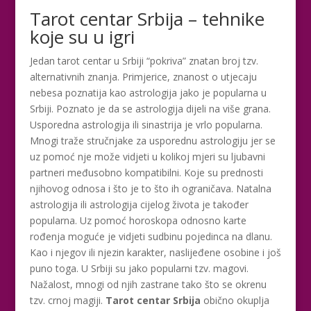
Tarot centar Srbija – tehnike
koje su u igri
Jedan tarot centar u Srbiji “pokriva” znatan broj tzv.
alternativnih znanja. Primjerice, znanost o utjecaju
nebesa poznatija kao astrologija jako je popularna u
Srbiji. Poznato je da se astrologija dijeli na više grana.
Usporedna astrologija ili sinastrija je vrlo popularna.
Mnogi traže stručnjake za usporednu astrologiju jer se
uz pomoć nje može vidjeti u kolikoj mjeri su ljubavni
partneri međusobno kompatibilni. Koje su prednosti
njihovog odnosa i što je to što ih ograničava. Natalna
astrologija ili astrologija cijelog života je također
popularna. Uz pomoć horoskopa odnosno karte
rođenja moguće je vidjeti sudbinu pojedinca na dlanu.
Kao i njegov ili njezin karakter, naslijeđene osobine i još
puno toga. U Srbiji su jako popularni tzv. magovi.
Nažalost, mnogi od njih zastrane tako što se okrenu
tzv. crnoj magiji.
Tarot centar Srbija
obično okuplja