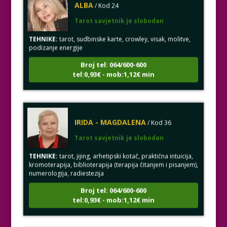
Tarot savjetnik je slobodan
TEHNIKE:
tarot, sudbinske karte, crowley, visak, molitve,
podizanje energije
Broj tel: 064/600-600
tel:0,93€ - mob:1,12€ min
IRIDA - MAGDALENA
/ Kod 36
Tarot savjetnik je slobodan
TEHNIKE:
tarot, jijing, arhetipski kotač, praktična intuicija,
kromoterapija, biblioterapija (terapija čitanjem i pisanjem),
numerologija, radiestezija
Broj tel: 064/600-600
tel:0,93€ - mob:1,12€ min