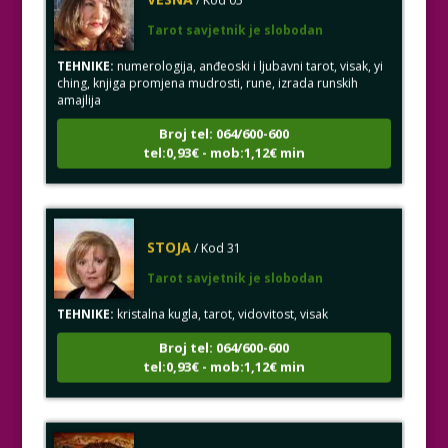
Tarot savjetnik je slobodan
TEHNIKE:
numerologija, anđeoski i ljubavni tarot, visak, yi
ching, knjiga promjena mudrosti, rune, izrada runskih
amajlija
Broj tel: 064/600-600
tel:0,93€ - mob:1,12€ min
STOJA
/ Kod 31
Tarot savjetnik je slobodan
TEHNIKE:
kristalna kugla, tarot, vidovitost, visak
Broj tel: 064/600-600
tel:0,93€ - mob:1,12€ min
AZRA
/ Kod 02