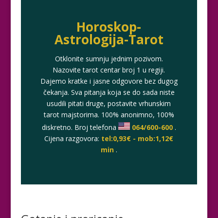
Horoskop-
Astrologija-Tarot
Otklonite sumnju jednim pozivom.
Nazovite tarot centar broj 1 u regiji.
Dajemo kratke i jasne odgovore bez dugog
čekanja. Sva pitanja koja se do sada niste
usudili pitati druge, postavite vrhunskim
tarot majstorima. 100% anonimno, 100%
diskretno. Broj telefona
064/600-600
.
Cijena razgovora:
tel:0,93€ - mob:1,12€
min
.
VIKTORIJA
/ Kod 369
Tarot savjetnik je zauzet
TEHNIKE:
astrologija, numerologija, tarot, radiestezija