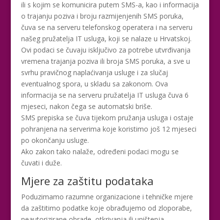
ili s kojim se komunicira putem SMS-a, kao i informacija
o trajanju poziva i broju razmijenjenih SMS poruka,
čuva se na serveru telefonskog operatera i na serveru
našeg pružatelja IT usluga, koji se nalaze u Hrvatskoj.
Ovi podaci se čuvaju isključivo za potrebe utvrđivanja
vremena trajanja poziva ili broja SMS poruka, a sve u
svrhu pravičnog naplaćivanja usluge i za slučaj
eventualnog spora, u skladu sa zakonom. Ova
informacija se na serveru pružatelja IT usluga čuva 6
mjeseci, nakon čega se automatski briše.
SMS prepiska se čuva tijekom pružanja usluga i ostaje
pohranjena na serverima koje koristimo još 12 mjeseci
po okončanju usluge.
Ako zakon tako nalaže, određeni podaci mogu se
čuvati i duže.
Mjere za zaštitu podataka
Poduzimamo razumne organizacione i tehničke mjere
da zaštitimo podatke koje obrađujemo od zloporabe,
neautorizirane obrade, otkrivanja ili uništenja.