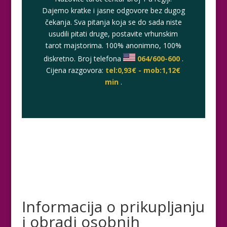
Dajemo kratke i jasne odgovore bez dugog
čekanja. Sva pitanja koja se do sada niste
usudili pitati druge, postavite vrhunskim
tarot majstorima. 100% anonimno, 100%
diskretno. Broj telefona
064/600-600
.
Cijena razgovora:
tel:0,93€ - mob:1,12€
min
.
Informacija o prikupljanju
i obradi osobnih