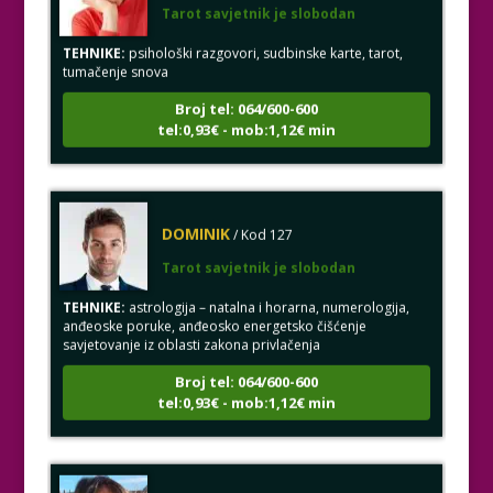
TEHNIKE:
psihološki razgovori, sudbinske karte, tarot,
tumačenje snova
Broj tel: 064/600-600
tel:0,93€ - mob:1,12€ min
DOMINIK
/ Kod 127
Tarot savjetnik je slobodan
TEHNIKE:
astrologija – natalna i horarna, numerologija,
anđeoske poruke, anđeosko energetsko čišćenje
savjetovanje iz oblasti zakona privlačenja
Broj tel: 064/600-600
tel:0,93€ - mob:1,12€ min
VESNA
/ Kod 05