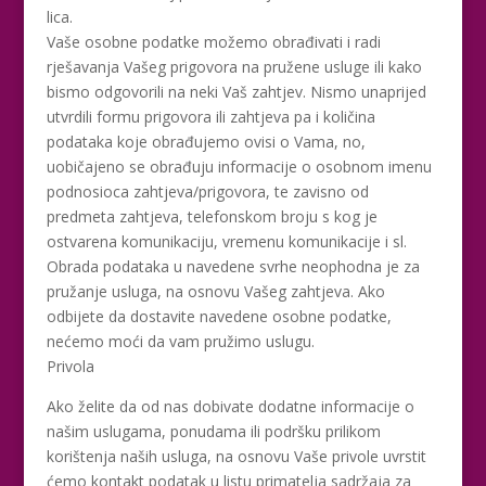
lica.
Vaše osobne podatke možemo obrađivati i radi
rješavanja Vašeg prigovora na pružene usluge ili kako
bismo odgovorili na neki Vaš zahtjev. Nismo unaprijed
utvrdili formu prigovora ili zahtjeva pa i količina
podataka koje obrađujemo ovisi o Vama, no,
uobičajeno se obrađuju informacije o osobnom imenu
podnosioca zahtjeva/prigovora, te zavisno od
predmeta zahtjeva, telefonskom broju s kog je
ostvarena komunikaciju, vremenu komunikacije i sl.
Obrada podataka u navedene svrhe neophodna je za
pružanje usluga, na osnovu Vašeg zahtjeva. Ako
odbijete da dostavite navedene osobne podatke,
nećemo moći da vam pružimo uslugu.
Privola
Ako želite da od nas dobivate dodatne informacije o
našim uslugama, ponudama ili podršku prilikom
korištenja naših usluga, na osnovu Vaše privole uvrstit
ćemo kontakt podatak u listu primatelja sadržaja za