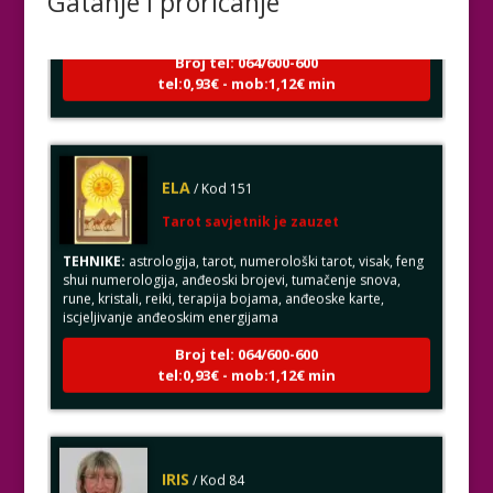
Gatanje i proricanje
Broj tel: 064/600-600
tel:0,93€ - mob:1,12€ min
ELA
/ Kod 151
Tarot savjetnik je zauzet
TEHNIKE:
astrologija, tarot, numerološki tarot, visak, feng
shui numerologija, anđeoski brojevi, tumačenje snova,
rune, kristali, reiki, terapija bojama, anđeoske karte,
iscjeljivanje anđeoskim energijama
Broj tel: 064/600-600
tel:0,93€ - mob:1,12€ min
IRIS
/ Kod 84
Tarot savjetnik je slobodan