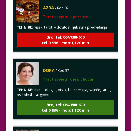
AZRA
/ Kod 02
Tarot savjetnik je zauzet
TEHNIKE:
visak, tarot, vidovitost, ljubavna predviđanja
Broj tel: 064/600-600
tel:0,93€ - mob:1,12€ min
DORA
/ Kod 37
Tarot savjetnik je slobodan
TEHNIKE:
numerologija, visak, bioenergija, svijeće, tarot,
psihološki razgovori
Broj tel: 064/600-600
tel:0,93€ - mob:1,12€ min
ALBA
/ Kod 24