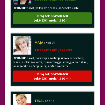
TEHNIKE:
tarot, keltski križ, visak, anđeoske karte
Broj tel: 064/600-600
tel:0,93€ - mob:1,12€ min
MAJA
/ Kod 04
Tarot savjetnik je zauzet
TEHNIKE:
tarot, detekcija i skidanje uroka, vidovitost,
visak, sudbinske karte, numerologija, energija na daljinu,
energetsko čišćenje aure, anđeoske karte
Broj tel: 064/600-600
tel:0,93€ - mob:1,12€ min
TINA
/ Kod 16
Tarot savjetnik je slobodan