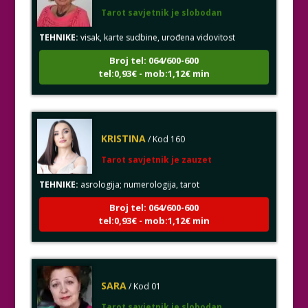
TEHNIKE:
visak, karte sudbine, urođena vidovitost
Broj tel: 064/600-600
tel:0,93€ - mob:1,12€ min
KRISTINA
/ Kod 160
Tarot savjetnik je zauzet
TEHNIKE:
asrologija; numerologija, tarot
Broj tel: 064/600-600
tel:0,93€ - mob:1,12€ min
SARA
/ Kod 01
Tarot savjetnik je slobodan