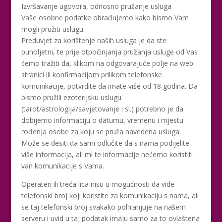
Izvršavanje ugovora, odnosno pružanje usluga
Vaše osobne podatke obrađujemo kako bismo Vam
mogli pružiti uslugu.
Preduvjet za korištenje naših usluga je da ste
punoljetni, te prije otpočinjanja pružanja usluge od Vas
ćemo tražiti da, klikom na odgovarajuće polje na web
stranici ili konfirmacijom prilikom telefonske
komunikacije, potvrdite da imate više od 18 godina. Da
bismo pružili ezoterijsku uslugu
(tarot/astrologija/savjetovanje i sl.) potrebno je da
dobijemo informaciju o datumu, vremenu i mjestu
rođenja osobe za koju se pruža navedena usluga.
Može se desiti da sami odlučite da s nama podijelite
više informacija, ali mi te informacije nećemo koristiti
van komunikacije s Vama.
Operateri ili treća lica nisu u mogućnosti da vide
telefonski broj koji koristite za komunikaciju s nama, ali
se taj telefonski broj svakako pohranjuje na našem
serveru i uvid u taj podatak imaju samo za to ovlaštena