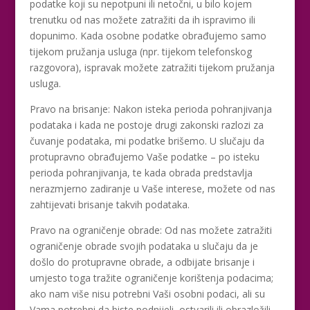
podatke koji su nepotpuni ili netočni, u bilo kojem
trenutku od nas možete zatražiti da ih ispravimo ili
dopunimo. Kada osobne podatke obrađujemo samo
tijekom pružanja usluga (npr. tijekom telefonskog
razgovora), ispravak možete zatražiti tijekom pružanja
usluga.
Pravo na brisanje: Nakon isteka perioda pohranjivanja
podataka i kada ne postoje drugi zakonski razlozi za
čuvanje podataka, mi podatke brišemo. U slučaju da
protupravno obrađujemo Vaše podatke – po isteku
perioda pohranjivanja, te kada obrada predstavlja
nerazmjerno zadiranje u Vaše interese, možete od nas
zahtijevati brisanje takvih podataka.
Pravo na ograničenje obrade: Od nas možete zatražiti
ograničenje obrade svojih podataka u slučaju da je
došlo do protupravne obrade, a odbijate brisanje i
umjesto toga tražite ograničenje korištenja podacima;
ako nam više nisu potrebni Vaši osobni podaci, ali su
Vama potrebni da biste podnijeli, ostvarili ili obrazložili