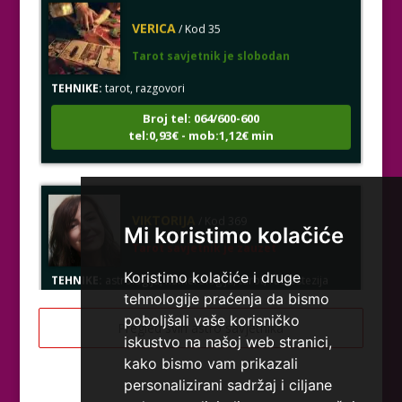
VERICA
/ Kod 35
Tarot savjetnik je slobodan
TEHNIKE:
tarot, razgovori
Broj tel: 064/600-600
tel:0,93€ - mob:1,12€ min
VIKTORIJA
/ Kod 369
Tarot savjetnik je zauzet
Mi koristimo kolačiće
TEHNIKE:
astrologija, numerologija, tarot, radiestezija
Koristimo kolačiće i druge
Broj tel: 064/600-600
tehnologije praćenja da bismo
tel:0,93€ - mob:1,12€ min
poboljšali vaše korisničko
Pregled svih astro savjetnika
iskustvo na našoj web stranici,
kako bismo vam prikazali
personalizirani sadržaj i ciljane
ELA
/ Kod 151