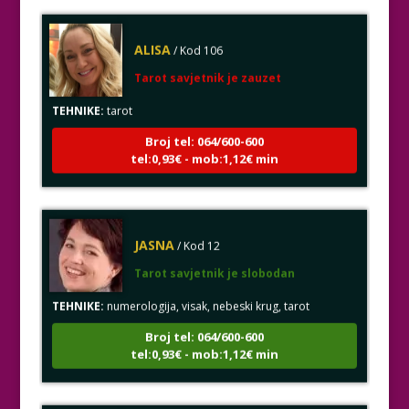
ALISA
/ Kod 106
Tarot savjetnik je zauzet
TEHNIKE:
tarot
Broj tel: 064/600-600
tel:0,93€ - mob:1,12€ min
JASNA
/ Kod 12
Tarot savjetnik je slobodan
TEHNIKE:
numerologija, visak, nebeski krug, tarot
Broj tel: 064/600-600
tel:0,93€ - mob:1,12€ min