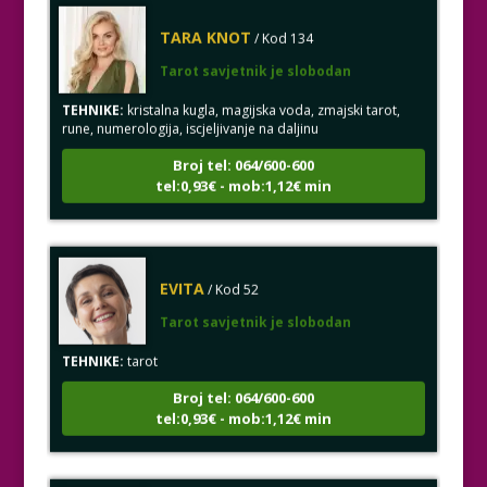
TARA KNOT
/ Kod 134
Tarot savjetnik je slobodan
TEHNIKE:
kristalna kugla, magijska voda, zmajski tarot,
rune, numerologija, iscjeljivanje na daljinu
Broj tel: 064/600-600
tel:0,93€ - mob:1,12€ min
EVITA
/ Kod 52
Tarot savjetnik je slobodan
TEHNIKE:
tarot
Broj tel: 064/600-600
tel:0,93€ - mob:1,12€ min