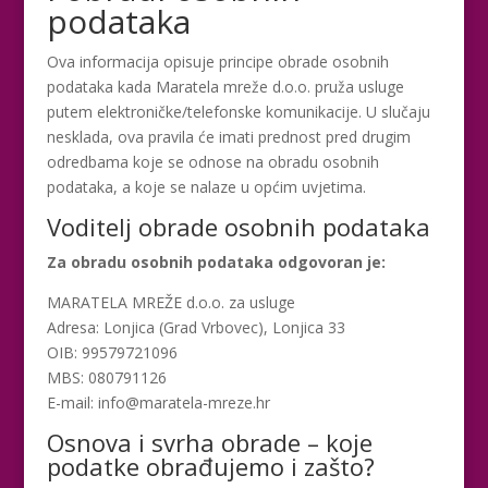
podataka
Ova informacija opisuje principe obrade osobnih
podataka kada Maratela mreže d.o.o. pruža usluge
putem elektroničke/telefonske komunikacije. U slučaju
nesklada, ova pravila će imati prednost pred drugim
odredbama koje se odnose na obradu osobnih
podataka, a koje se nalaze u općim uvjetima.
Voditelj obrade osobnih podataka
Za obradu osobnih podataka odgovoran je:
MARATELA MREŽE d.o.o. za usluge
Adresa: Lonjica (Grad Vrbovec), Lonjica 33
OIB: 99579721096
MBS: 080791126
E-mail: info@maratela-mreze.hr
Osnova i svrha obrade – koje
podatke obrađujemo i zašto?