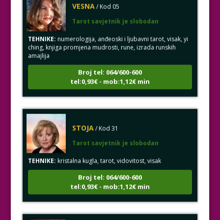
Tarot savjetnik je slobodan
TEHNIKE:
numerologija, anđeoski i ljubavni tarot, visak, yi
ching, knjiga promjena mudrosti, rune, izrada runskih
amajlija
Broj tel: 064/600-600
tel:0,93€ - mob:1,12€ min
STOJA
/ Kod 31
Tarot savjetnik je slobodan
TEHNIKE:
kristalna kugla, tarot, vidovitost, visak
Broj tel: 064/600-600
tel:0,93€ - mob:1,12€ min