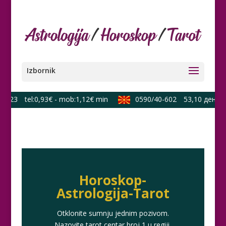
623
tel:0,93€ - mob:1,12€ min
0590/40-602
53,10 ден./min
Horoskop-
Astrologija-Tarot
Otklonite sumnju jednim pozivom.
Nazovite tarot centar broj 1 u regiji.