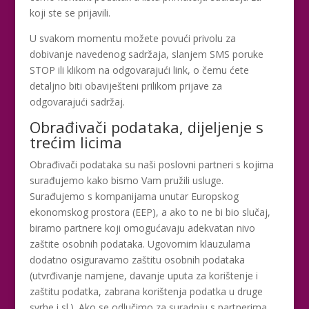
koji ste se prijavili.
U svakom momentu možete povući privolu za
dobivanje navedenog sadržaja, slanjem SMS poruke
STOP ili klikom na odgovarajući link, o čemu ćete
detaljno biti obaviješteni prilikom prijave za
odgovarajući sadržaj.
Obrađivači podataka, dijeljenje s
trećim licima
Obrađivači podataka su naši poslovni partneri s kojima
surađujemo kako bismo Vam pružili usluge.
Surađujemo s kompanijama unutar Europskog
ekonomskog prostora (EEP), a ako to ne bi bio slučaj,
biramo partnere koji omogućavaju adekvatan nivo
zaštite osobnih podataka. Ugovornim klauzulama
dodatno osiguravamo zaštitu osobnih podataka
(utvrđivanje namjene, davanje uputa za korištenje i
zaštitu podatka, zabrana korištenja podatka u druge
svrhe i sl.). Ako se odlučimo za suradnju s partnerima