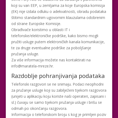
koji su van EEP, u zemljama za koje Europska komisija
(EK) nije izdala odluku o adekvatnosti, obradu podataka
štitimo standardnim ugovornim klauzulama odobrenim
od strane Europske Komisije.
Obrađivače koristimo u oblasti IT i
telefonske/elektroničke podrške, kako bismo mogli
pružiti usluge putem elektroničkih kanala komunikacije,
te za druge eventualne podrške za poboljšanje
pružanja usluge.
Za više informacija možete nas kontaktirati na
info@maratela-mreze.hr.
Razdoblje pohranjivanja podataka
Telefonski razgovori se ne snimaju. Podaci neophodni
za pružanje usluge koji su zabilježeni tijekom razgovora
(unijeti u aplikaciju koju koriste naši operateri, zapisani i
sl.) čuvaju se samo tijekom pružanja usluge i brišu se
odmah po okončanju razgovora.
Informacija o telefonskom broju s kog je primljen poziv