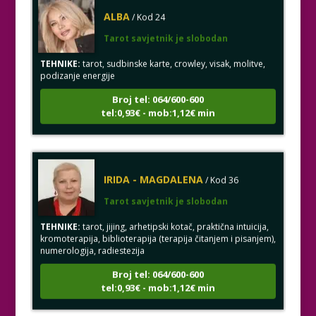
Tarot savjetnik je slobodan
TEHNIKE:
tarot, sudbinske karte, crowley, visak, molitve,
podizanje energije
Broj tel: 064/600-600
tel:0,93€ - mob:1,12€ min
IRIDA - MAGDALENA
/ Kod 36
Tarot savjetnik je slobodan
TEHNIKE:
tarot, jijing, arhetipski kotač, praktična intuicija,
kromoterapija, biblioterapija (terapija čitanjem i pisanjem),
numerologija, radiestezija
Broj tel: 064/600-600
tel:0,93€ - mob:1,12€ min