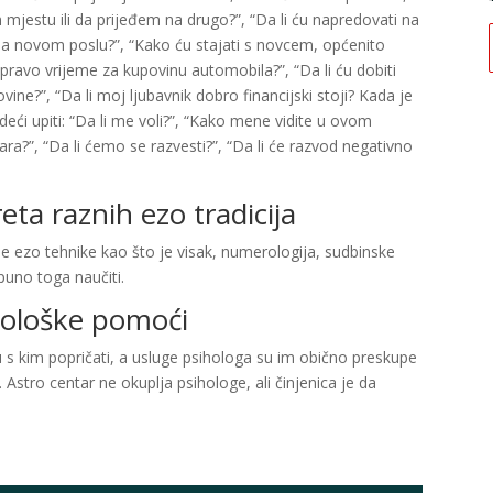
jestu ili da prijeđem na drugo?”, “Da li ću napredovati na
na novom poslu?”, “Kako ću stajati s novcem, općenito
je pravo vrijeme za kupovinu automobila?”, “Da li ću dobiti
ovine?”, “Da li moj ljubavnik dobro financijski stoji? Kada je
edeći upiti: “Da li me voli?”, “Kako mene vidite u ovom
ra?”, “Da li ćemo se razvesti?”, “Da li će razvod negativno
eta raznih ezo tradicija
e ezo tehnike kao što je visak, numerologija, sudbinske
 puno toga naučiti.
ihološke pomoći
u s kim popričati, a usluge psihologa su im obično preskupe
. Astro centar ne okuplja psihologe, ali činjenica je da