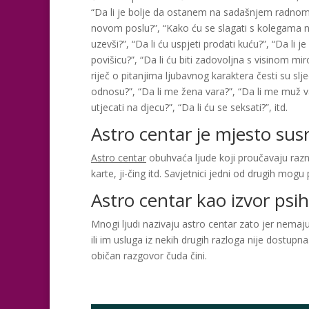
“Da li je bolje da ostanem na sadašnjem radnom m
novom poslu?”, “Kako ću se slagati s kolegama 
uzevši?”, “Da li ću uspjeti prodati kuću?”, “Da li 
povišicu?”, “Da li ću biti zadovoljna s visinom mir
riječ o pitanjima ljubavnog karaktera česti su slj
odnosu?”, “Da li me žena vara?”, “Da li me muž va
utjecati na djecu?”, “Da li ću se seksati?”, itd.
Astro centar je mjesto susr
Astro centar
obuhvaća ljude koji proučavaju razn
karte, ji-čing itd. Savjetnici jedni od drugih mogu
Astro centar kao izvor ps
Mnogi ljudi nazivaju astro centar zato jer nemaj
ili im usluga iz nekih drugih razloga nije dostupna
običan razgovor čuda čini.