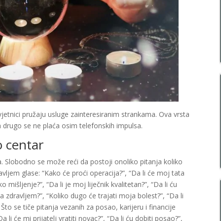
jetnici pružaju usluge zainteresiranim strankama. Ova vrsta
 drugo se ne plaća osim telefonskih impulsa.
o centar
. Slobodno se može reći da postoji onoliko pitanja koliko
vljem glase: “Kako će proći operacija?”, “Da li će moj tata
ko mišljenje?”, “Da li je moj liječnik kvalitetan?”, “Da li ću
 zdravljem?”, “Koliko dugo će trajati moja bolest?”, “Da li
to se tiče pitanja vezanih za posao, karijeru i financije
a li će mi prijatelj vratiti novac?”, “Da li ću dobiti posao?”,