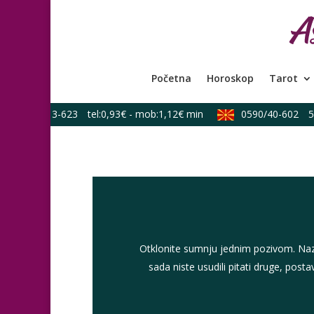
Početna
Horoskop
Tarot
064/613-623
tel:0,93€ - mob:1,12€ min
0590/40-602
53,
Otklonite sumnju jednim pozivom. Nazo
sada niste usudili pitati druge, po