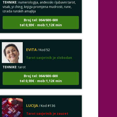
visak, yi ching, knjiga promjena mudrosti, rune,
izrada runskih amajlija
Broj tel: 064/600-600
tel:0,93€ - mob:1,12€ min
EVITA
/ Kod 52
Tarot savjetnik je slobodan
TEHNIKE:
tarot
Broj tel: 064/600-600
tel:0,93€ - mob:1,12€ min
LUCIJA
/ Kod #136
Tarot savjetnik je zauzet