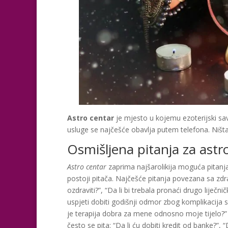
Astro centar
je mjesto u kojemu ezoterijski sav
usluge se najčešće obavlja putem telefona. Ništa
Osmišljena pitanja za astr
Astro centar
zaprima najšarolikija moguća pitanja
postoji pitača. Najčešće pitanja povezana sa zdra
ozdraviti?”, “Da li bi trebala pronaći drugo liječnič
uspjeti dobiti godišnji odmor zbog komplikacija sa
je terapija dobra za mene odnosno moje tijelo?” Š
često se pita: “Da li ću dobiti kredit od banke?”, “D