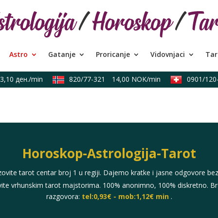
Astro
Gatanje
Proricanje
Vidovnjaci
Tar
10 ден./min
820/77-321
14,00 NOK/min
0901/120-
Horoskop-Astrologija-Tarot
vite tarot centar broj 1 u regiji. Dajemo kratke i jasne odgovore bez
stavite vrhunskim tarot majstorima. 100% anonimno, 100% diskretno. B
razgovora:
tel:0,93€ - mob:1,12€ min
.