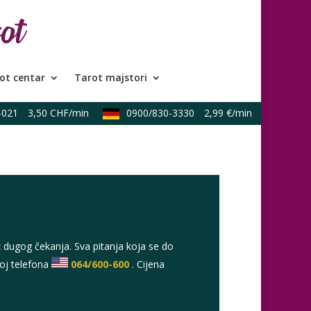
ot centar
Tarot majstori
021
3,50 CHF/min
0900/830-3330
2,99 €/min
0900/
 dugog čekanja. Sva pitanja koja se do
roj telefona
064/600-600
. Cijena