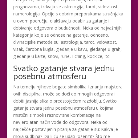
prognozama, izdvaja se astrologija, tarot, vidovitost,
numerologija. Opcije s dobrim preporukama stručnjaka
u ovom području, olakšavaju odabir za gatanje i
dobivanje odgovora o budućnosti. Neka od najvažnijih
kategorija koje se odnose na gatanje, odnosno,
divinacijske metode su: astrologija, tarot, vidovitost,
visak, čarobna kugla, gledanje u kavu, gledanje u grah,
gledanje u karte, snovi, rune, I ching, kockice, itd.
Svatko gatanje stvara jednu
posebnu atmosferu
Na temelju njihove bogate simbolika i znanja majstora
ovih disciplina, može se doći do mnogih odgovora i
dobiti jasnija slika o predstojećem razdoblju. Svatko
gatanje stvara jednu posebnu atmosferu u kojima
mistični simboli i raznovrsne kombinacije na
nevjerojatan način vode do odgovora. Neka od
najčešće postavljenih pitanja za gatanje su: Kakva je
moja sudbina? Da li ću se udati (oženiti)? Što me