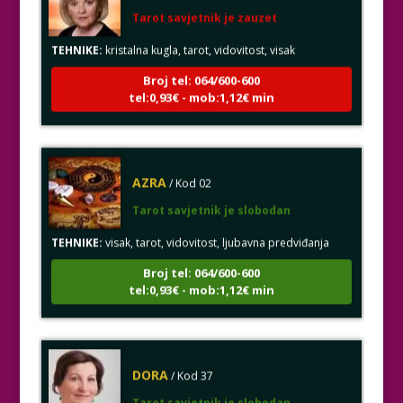
Tarot savjetnik je zauzet
TEHNIKE:
kristalna kugla, tarot, vidovitost, visak
Broj tel: 064/600-600
tel:0,93€ - mob:1,12€ min
AZRA
/ Kod 02
Tarot savjetnik je slobodan
TEHNIKE:
visak, tarot, vidovitost, ljubavna predviđanja
Broj tel: 064/600-600
tel:0,93€ - mob:1,12€ min
DORA
/ Kod 37
Tarot savjetnik je slobodan