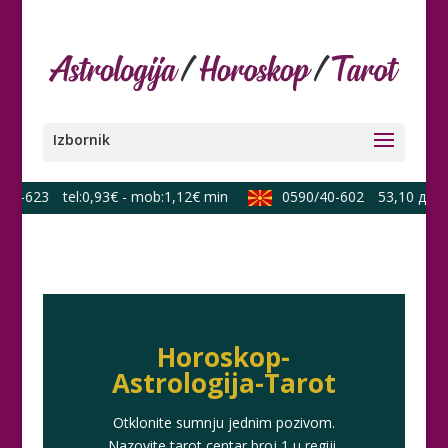
13-623
tel:0,93€ - mob:1,12€ min
0590/40-602
53,10 ден./
Horoskop-
Astrologija-Tarot
Otklonite sumnju jednim pozivom.
Nazovite tarot centar broj 1 u regiji.