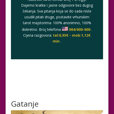
Dajemo kratke i jasne odgovore bez dugog
čekanja. Sva pitanja koja se do sada niste
usudili pitati druge, postavite vrhunskim
tarot majstorima. 100% anonimno, 100%
diskretno. Broj telefona
064/600-600
.
Cijena razgovora:
tel:0,93€ - mob:1,12€
min
.
Gatanje