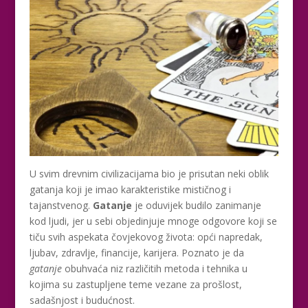
U svim drevnim civilizacijama bio je prisutan neki oblik
gatanja koji je imao karakteristike mističnog i
tajanstvenog.
Gatanje
je oduvijek budilo zanimanje
kod ljudi, jer u sebi objedinjuje mnoge odgovore koji se
tiču ​​svih aspekata čovjekovog života: opći napredak,
ljubav, zdravlje, financije, karijera. Poznato je da
gatanje
obuhvaća niz različitih metoda i tehnika u
kojima su zastupljene teme vezane za prošlost,
sadašnjost i budućnost.