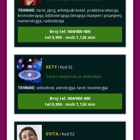
TEHNIKE:
tarot, jijing, arhetipski kotač, praktična intuicija,
kromoterapija, biblioterapija (terapija čitanjem i pisanjem),
numerologija, radiestezija
Broj tel: 064/600-600
tel:0,93€ - mob:1,12€ min
KETY
/ Kod 32
Tarot savjetnik je slobodan
TEHNIKE:
vidovitost, astrologija, tarot, bioenergija
Broj tel: 064/600-600
tel:0,93€ - mob:1,12€ min
EVITA
/ Kod 52
Tarot savjetnik je slobodan