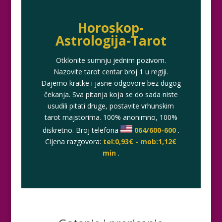
Horoskop-
Astrologija-Tarot
Otklonite sumnju jednim pozivom.
Nazovite tarot centar broj 1 u regiji.
Dajemo kratke i jasne odgovore bez dugog
čekanja. Sva pitanja koja se do sada niste
usudili pitati druge, postavite vrhunskim
tarot majstorima. 100% anonimno, 100%
diskretno. Broj telefona
064/600-600
.
Cijena razgovora:
tel:0,93€ - mob:1,12€
min
.
KRISTINA
/ Kod 160
Tarot savjetnik je slobodan