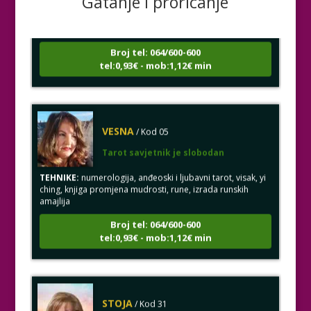
Gatanje i proricanje
TEHNIKE:
asrologija; numerologija, tarot
Broj tel: 064/600-600
tel:0,93€ - mob:1,12€ min
VESNA
/ Kod 05
Tarot savjetnik je slobodan
TEHNIKE:
numerologija, anđeoski i ljubavni tarot, visak, yi
ching, knjiga promjena mudrosti, rune, izrada runskih
amajlija
Broj tel: 064/600-600
tel:0,93€ - mob:1,12€ min
STOJA
/ Kod 31