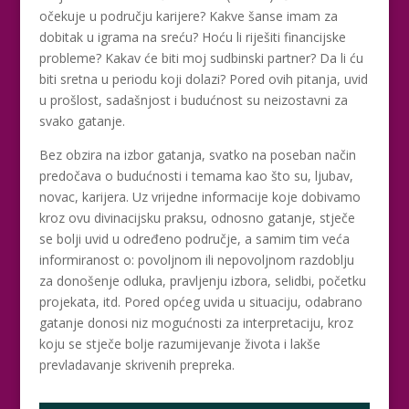
očekuje u području karijere? Kakve šanse imam za
dobitak u igrama na sreću? Hoću li riješiti financijske
probleme? Kakav će biti moj sudbinski partner? Da li ću
biti sretna u periodu koji dolazi? Pored ovih pitanja, uvid
u prošlost, sadašnjost i budućnost su neizostavni za
svako gatanje.
Bez obzira na izbor gatanja, svatko na poseban način
predočava o budućnosti i temama kao što su, ljubav,
novac, karijera. Uz vrijedne informacije koje dobivamo
kroz ovu divinacijsku praksu, odnosno gatanje, stječe
se bolji uvid u određeno područje, a samim tim veća
informiranost o: povoljnom ili nepovoljnom razdoblju
za donošenje odluka, pravljenju izbora, selidbi, početku
projekata, itd. Pored općeg uvida u situaciju, odabrano
gatanje donosi niz mogućnosti za interpretaciju, kroz
koju se stječe bolje razumijevanje života i lakše
prevladavanje skrivenih prepreka.