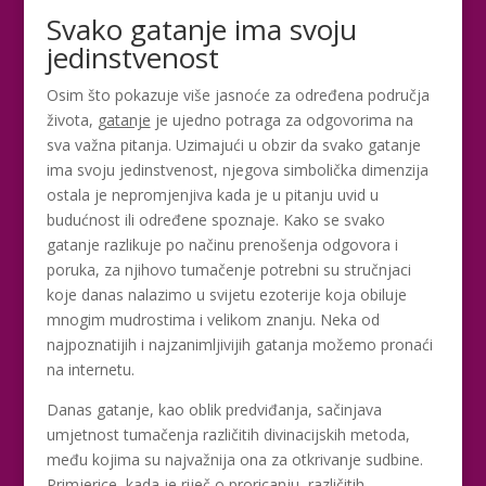
Svako gatanje ima svoju
jedinstvenost
Osim što pokazuje više jasnoće za određena područja
života,
gatanje
je ujedno potraga za odgovorima na
sva važna pitanja. Uzimajući u obzir da svako gatanje
ima svoju jedinstvenost, njegova simbolička dimenzija
ostala je nepromjenjiva kada je u pitanju uvid u
budućnost ili određene spoznaje. Kako se svako
gatanje razlikuje po načinu prenošenja odgovora i
poruka, za njihovo tumačenje potrebni su stručnjaci
koje danas nalazimo u svijetu ezoterije koja obiluje
mnogim mudrostima i velikom znanju. Neka od
najpoznatijih i najzanimljivijih gatanja možemo pronaći
na internetu.
Danas gatanje, kao oblik predviđanja, sačinjava
umjetnost tumačenja različitih divinacijskih metoda,
među kojima su najvažnija ona za otkrivanje sudbine.
Primjerice, kada je riječ o proricanju, različitih