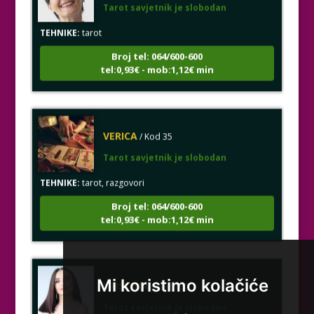
TEHNIKE:
tarot
Broj tel: 064/600-600
tel:0,93€ - mob:1,12€ min
VERICA
/ Kod 35
Tarot savjetnik je slobodan
TEHNIKE:
tarot, razgovori
Broj tel: 064/600-600
tel:0,93€ - mob:1,12€ min
KRISTINA
/ Kod 160
Mi koristimo kolačiće
Tarot savjetnik je slobodan