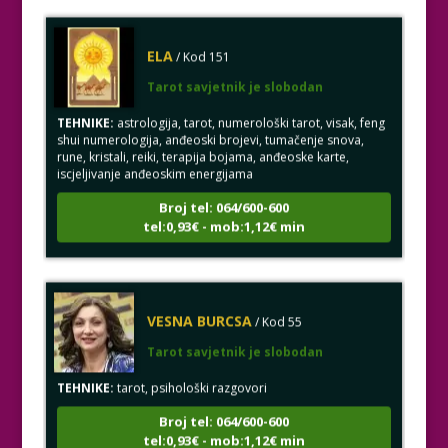
ELA
/ Kod 151
Tarot savjetnik je slobodan
TEHNIKE:
astrologija, tarot, numerološki tarot, visak, feng
shui numerologija, anđeoski brojevi, tumačenje snova,
rune, kristali, reiki, terapija bojama, anđeoske karte,
iscjeljivanje anđeoskim energijama
Broj tel: 064/600-600
tel:0,93€ - mob:1,12€ min
VESNA BURCSA
/ Kod 55
Tarot savjetnik je slobodan
TEHNIKE:
tarot, psihološki razgovori
Broj tel: 064/600-600
tel:0,93€ - mob:1,12€ min