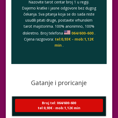
Nazovite tarot centar broj 1 u regiji.
Dajemo kratke i jasne odgovore bez dugog
čekanja. Sva pitanja koja se do sada niste
usudili pitati druge, postavite vrhunskim
tarot majstorima. 100% anonimno, 100%
diskretno. Broj telefona
064/600-600
.
Cijena razgovora:
tel:0,93€ - mob:1,12€
min
.
VIKTORIJA
/ Kod 369
Gatanje i proricanje
Tarot savjetnik je zauzet
TEHNIKE:
astrologija, numerologija, tarot, radiestezija
Broj tel: 064/600-600
tel:0,93€ - mob:1,12€ min