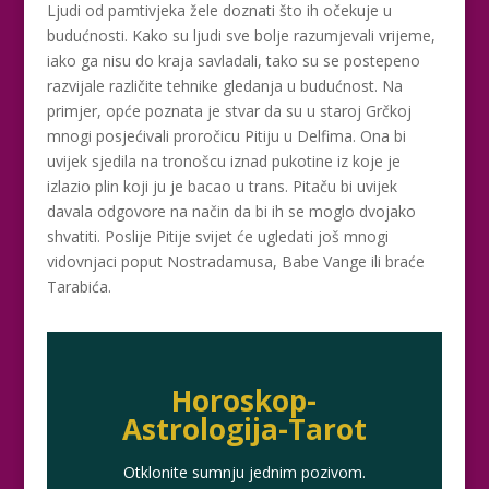
Ljudi od pamtivjeka žele doznati što ih očekuje u
budućnosti. Kako su ljudi sve bolje razumjevali vrijeme,
iako ga nisu do kraja savladali, tako su se postepeno
razvijale različite tehnike gledanja u budućnost. Na
primjer, opće poznata je stvar da su u staroj Grčkoj
mnogi posjećivali proročicu Pitiju u Delfima. Ona bi
uvijek sjedila na tronošcu iznad pukotine iz koje je
izlazio plin koji ju je bacao u trans. Pitaču bi uvijek
davala odgovore na način da bi ih se moglo dvojako
shvatiti. Poslije Pitije svijet će ugledati još mnogi
vidovnjaci poput Nostradamusa, Babe Vange ili braće
Tarabića.
Horoskop-
Astrologija-Tarot
Otklonite sumnju jednim pozivom.