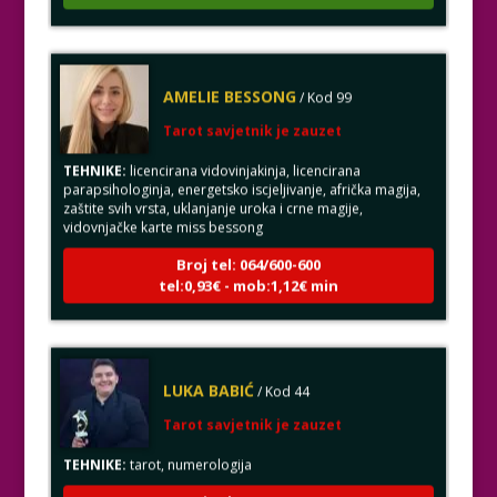
AMELIE BESSONG
/ Kod 99
Tarot savjetnik je zauzet
TEHNIKE:
licencirana vidovinjakinja, licencirana
parapsihologinja, energetsko iscjeljivanje, afrička magija,
zaštite svih vrsta, uklanjanje uroka i crne magije,
vidovnjačke karte miss bessong
Broj tel: 064/600-600
tel:0,93€ - mob:1,12€ min
LUKA BABIĆ
/ Kod 44
Tarot savjetnik je zauzet
TEHNIKE:
tarot, numerologija
Broj tel: 064/600-600