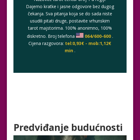
Dajemo kratke i jasne odgovore bez dugog
čekanja. Sva pitanja koja se do sada niste
usudili pitati druge, postavite vrhunskim
tarot majstorima. 100% anonimno, 100%
diskretno. Broj telefona
064/600-600
.
Cijena razgovora:
tel:0,93€ - mob:1,12€
min
.
Predviđanje budućnosti