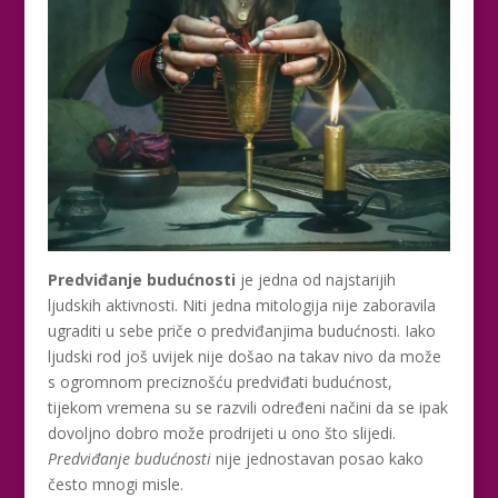
Predviđanje budućnosti
je jedna od najstarijih
ljudskih aktivnosti. Niti jedna mitologija nije zaboravila
ugraditi u sebe priče o predviđanjima budućnosti. Iako
ljudski rod još uvijek nije došao na takav nivo da može
s ogromnom preciznošću predviđati budućnost,
tijekom vremena su se razvili određeni načini da se ipak
dovoljno dobro može prodrijeti u ono što slijedi.
Predviđanje budućnosti
nije jednostavan posao kako
često mnogi misle.