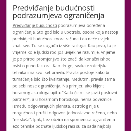
Predviđanje budućnosti
podrazumjeva ograničenja
Predviđanje budućnosti
podrazumjeva određena
ograničenja. Što god bilo u upotrebi, osoba koja nastoji
predvidjeti budućnost mora računati da neće uvijek
znati sve. To se događa iz više razloga. Kao prvo, tu je
vrijeme koje ljudski rod još uvijek ne razumije. Vrijeme
je po prirodi promjenjivo što znači da konačni ishod
ovisi o puno faktora. Kao drugo, svaka ezoterijska
tehnika ima svoj set pravila. Pravila postoje kako bi
tumačenje bilo što kvalitetnije. Međutim, pravila sama
po sebi nose ograničenja. Na primjer, ako klijent
horarnog astrologa upita: “Kada će mi se javiti poslovni
partner?”, a u horarnom horoskopu nema poveznice
između odgovarajućih planeta, astrolog nije u
mogućnosti pružiti odgovor. Jednostavno rečeno, nebo
“ne sluša”. Ipak, bez obzira na spomenuta ograničenja
ezo tehnike poznate ljudskoj rasi su za sada najbolji