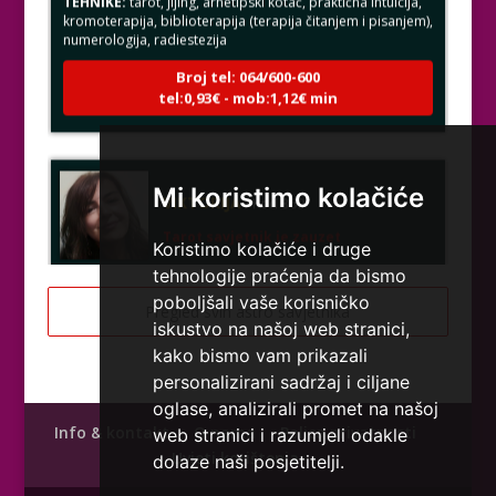
kromoterapija, biblioterapija (terapija čitanjem i pisanjem),
numerologija, radiestezija
Broj tel: 064/600-600
tel:0,93€ - mob:1,12€ min
VIKTORIJA
/ Kod 369
Mi koristimo kolačiće
Tarot savjetnik je zauzet
Koristimo kolačiće i druge
TEHNIKE:
astrologija, numerologija, tarot, radiestezija
tehnologije praćenja da bismo
Broj tel: 064/600-600
poboljšali vaše korisničko
Pregled svih astro savjetnika
tel:0,93€ - mob:1,12€ min
iskustvo na našoj web stranici,
kako bismo vam prikazali
personalizirani sadržaj i ciljane
oglase, analizirali promet na našoj
ELA
/ Kod 151
Info & kontakt
O nama
Polica privatnosti
web stranici i razumjeli odakle
Uvjeti korištenja
dolaze naši posjetitelji.
Tarot savjetnik je slobodan