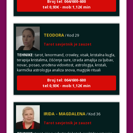
tel:0,93€ - mob:1,12€ min
TEODORA
/ Kod 29
Tarot savjetnik je zauzet
TEHNIKE:
tarot, lenormand, crowley, visak, kristalna kugla,
terapija kristalima, čišćenje sure, izrada amajlija za ljubav,
novac, posao, urođena vidovitost, astrologija, kristali,
karmička astrologija analiza snova, magijski rituali
Broj tel: 064/600-600
tel:0,93€ - mob:1,12€ min
IRIDA - MAGDALENA
/ Kod 36
Tarot savjetnik je zauzet
TEHNIKE:
tarot, jijing, arhetipski kotač, praktična intuicija,